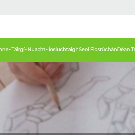
inne
Táirgí
Nuacht
Íosluchtaigh
Seol Fiosrúchán
Déan T