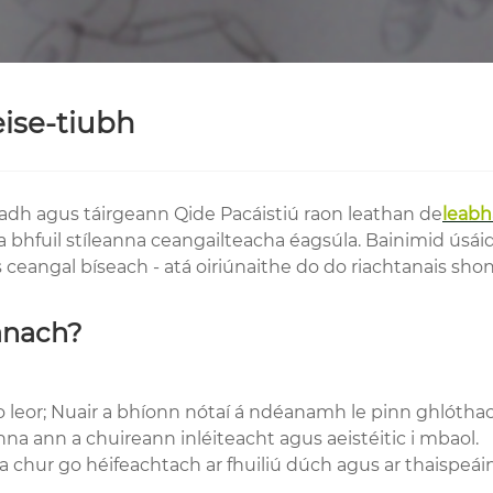
eise-tiubh
dh agus táirgeann Qide Pacáistiú raon leathan de
leabh
" ina bhfuil stíleanna ceangailteacha éagsúla. Bainimid ús
s ceangal bíseach - atá oiriúnaithe do do riachtanais sho
tanach?
o leor; Nuair a bhíonn nótaí á ndéanamh le pinn ghlótha
nna ann a chuireann inléiteacht agus aeistéitic i mbaol.
a chur go héifeachtach ar fhuiliú dúch agus ar thaispeái