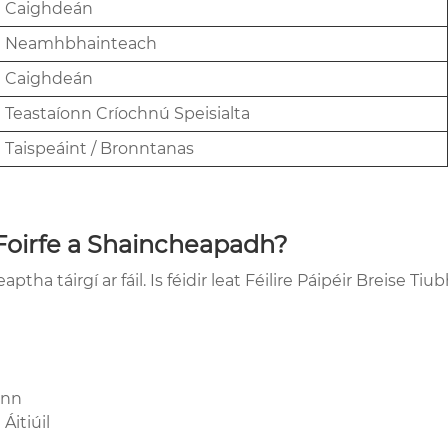
Caighdeán
Neamhbhainteach
Caighdeán
Teastaíonn Críochnú Speisialta
Taispeáint / Bronntanas
 Foirfe a Shaincheapadh?
 táirgí ar fáil. Is féidir leat Féilire Páipéir Breise Tiu
inn
Áitiúil