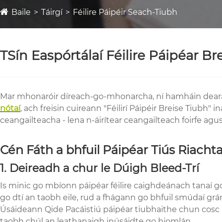
Baile
Táirgí
Féilire Páipéir Seach-Tiubh
TSín Easpórtálaí Féilire Páipéar Br
Mar mhonaróir díreach-go-mhonarcha, ní hamháin deara
nótaí
, ach freisin cuireann "Féilirí Páipéir Breise Tiubh
ceangailteacha - lena n-áirítear ceangailteach foirfe agu
Cén Fáth a bhfuil Páipéar Tiús Riach
1. Deireadh a chur le Dúigh Bleed-Trí
Is minic go mbíonn páipéar féilire caighdeánach tanaí g
go dtí an taobh eile, rud a fhágann go bhfuil smúdaí grá
Úsáideann Qide Pacáistiú páipéar tiubhaithe chun cosc ​​
taobh chúl an leathanaigh inúsáidte go hiomlán.