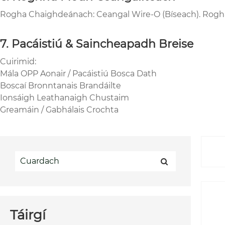
Rogha Chaighdeánach: Ceangal Wire-O (Bíseach). Rogha M
7. Pacáistiú & Saincheapadh Breise
Cuirimid:
Mála OPP Aonair / Pacáistiú Bosca Dath
Boscaí Bronntanais Brandáilte
Ionsáigh Leathanaigh Chustaim
Greamáin / Gabhálais Crochta
Táirgí