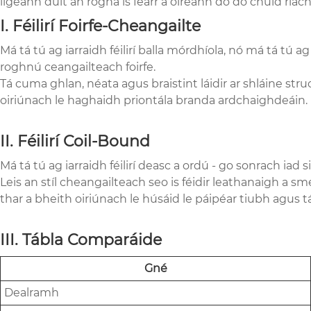
ligeann duit an rogha is fearr a oireann do do chuid riac
I. Féilirí Foirfe-Cheangailte
Má tá tú ag iarraidh féilirí balla mórdhíola, nó má tá t
roghnú ceangailteach foirfe.
Tá cuma ghlan, néata agus braistint láidir ar shláine struc
oiriúnach le haghaidh priontála branda ardchaighdeáin.
II. Féilirí Coil-Bound
Má tá tú ag iarraidh féilirí deasc a ordú - go sonrach ia
Leis an stíl cheangailteach seo is féidir leathanaigh a s
thar a bheith oiriúnach le húsáid le páipéar tiubh agus
III. Tábla Comparáide
Gné
Dealramh