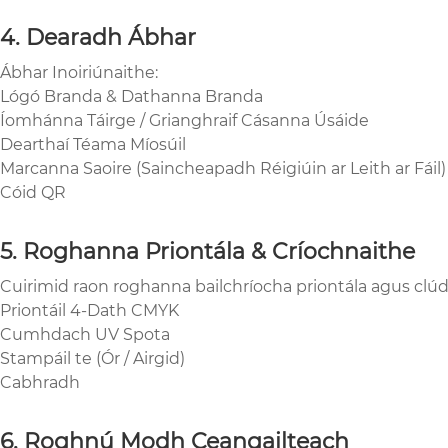
4. Dearadh Ábhar
Ábhar Inoiriúnaithe:
Lógó Branda & Dathanna Branda
Íomhánna Táirge / Grianghraif Cásanna Úsáide
Dearthaí Téama Míosúil
Marcanna Saoire (Saincheapadh Réigiúin ar Leith ar Fáil)
Cóid QR
5. Roghanna Priontála & Críochnaithe
Cuirimid raon roghanna bailchríocha priontála agus clúd
Priontáil 4-Dath CMYK
Cumhdach UV Spota
Stampáil te (Ór / Airgid)
Cabhradh
6. Roghnú Modh Ceangailteach