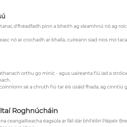
sú
 ró-tanaí, d'fhéadfadh pinn a bheith ag sleamhnú nó ag ro
 dheasc nó ar crochadh ar bhalla, cuireann siad níos mó tac
leathanach orthu go minic - agus uaireanta fiú iad a stró
each.
coinníonn sé a chruth fiú tar éis úsáid fhada, ag cinntiú 
oltaí Roghnúcháin
a ceangailteacha éagsúla ar fáil dár bhFéilirí Páipéir Br