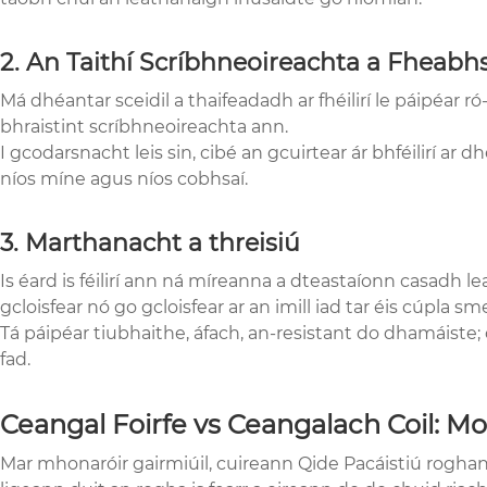
2. An Taithí Scríbhneoireachta a Fheabh
Má dhéantar sceidil a thaifeadadh ar fhéilirí le páipéar
bhraistint scríbhneoireachta ann.
I gcodarsnacht leis sin, cibé an gcuirtear ár bhféilirí ar
níos míne agus níos cobhsaí.
3. Marthanacht a threisiú
Is éard is féilirí ann ná míreanna a dteastaíonn casadh 
gcloisfear nó go gcloisfear ar an imill iad tar éis cúpla sm
Tá páipéar tiubhaithe, áfach, an-resistant do dhamáiste; 
fad.
Ceangal Foirfe vs Ceangalach Coil: M
Mar mhonaróir gairmiúil, cuireann Qide Pacáistiú roghann