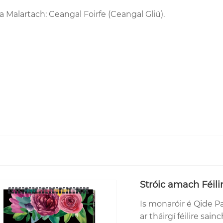
alartach: Ceangal Foirfe (Ceangal Gliú).
Stróic amach Féili
Is monaróir é Qide P
ar tháirgí féilire sai