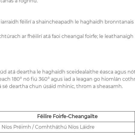
htanas a roghnú.
ú ag iarraidh féilirí a shaincheapadh le haghaidh bronnta
htúrach ar fhéilirí atá faoi cheangal foirfe; le leathanaigh
d siúd atá deartha le haghaidh sceidealaithe éasca agus n
meach 180° nó fiú 360° agus iad a leagan go hiomlán cothr
 tá sé deartha chun úsáid mhinic, throm a sheasamh.
Féilire Foirfe-Cheangailte
Níos Préimh / Comhtháthú Níos Láidre