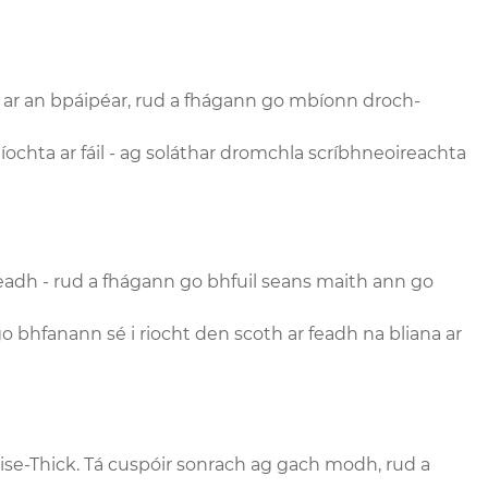
ic ar an bpáipéar, rud a fhágann go mbíonn droch-
aíochta ar fáil - ag soláthar dromchla scríbhneoireachta
iceadh - rud a fhágann go bhfuil seans maith ann go
go bhfanann sé i riocht den scoth ar feadh na bliana ar
eise-Thick. Tá cuspóir sonrach ag gach modh, rud a