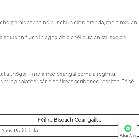
nais chorparáideacha nó cur chun cinn branda, molaimid an
 a shuíonn flush in aghaidh a chéile, tá an stíl seo an-
ótaí a thógáil - molaimid ceangal corna a roghnú.
om, ag soláthar sár-eispéireas scríbhneoireachta. Tá sé
Féilire Bíseach Ceangailte
Níos Praiticiúla
WhatsApp