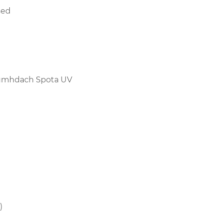
sed
Cumhdach Spota UV
)