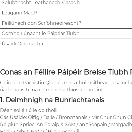
Solúbthacht Leathanach-Casadh
Leagann Maol?
Feiliúnach don Scríbhneoireacht?
Comhoiriúnacht le Páipéar Tiubh
Úsáidí Oiriúnacha
Conas an Féilire Páipéir Breise Tiubh
Cuireann Pacáistiú Qide cumais chuimsitheacha saincheaptha
riachtanas trí na céimeanna thíos a leanúint:
1. Deimhnigh na Bunriachtanais
Déan soiléiriú le do thoil:
Cás Úsáide: Oifig / Baile / Bronntanais / Mír Chur Chun C
Réigiún Sprioc: An Eoraip & SAM / an tSeapáin / Margadh 
Fad: 12 Mhí / 16 Mhí / Bliain Acadúil