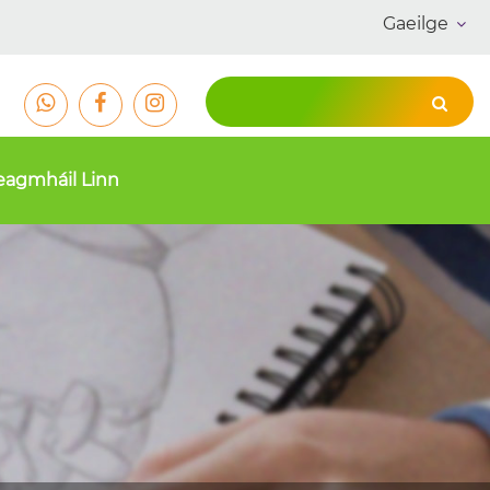
Gaeilge
eagmháil Linn