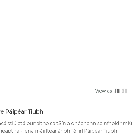
View as
re Páipéar Tiubh
acáistiú atá bunaithe sa tSín a dhéanann sainfheidhmiú
ncheaptha - lena n-áirítear ár bhFéilirí Páipéar Tiubh