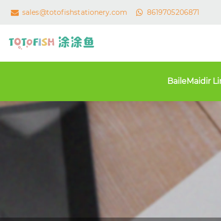
sales@totofishstationery.com
8619705206871
Baile
Maidir L