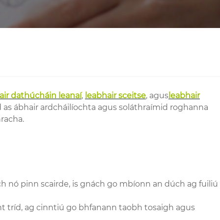
air dathúcháin leanaí
,
leabhair sceitse
, agus
leabhair
áid as ábhair ardcháilíochta agus soláthraímid roghanna
nracha.
ch nó pinn scairde, is gnách go mbíonn an dúch ag fuiliú
nt tríd, ag cinntiú go bhfanann taobh tosaigh agus