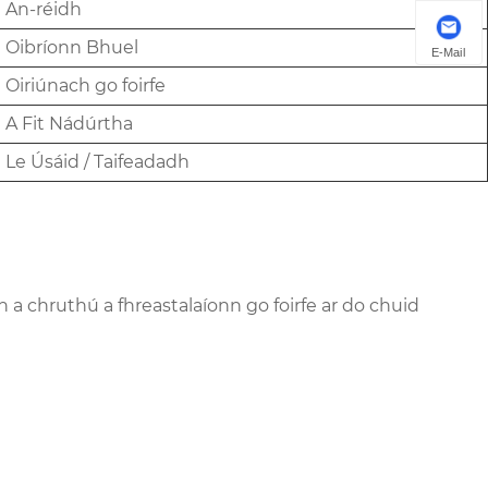
An-réidh
Oibríonn Bhuel
E-Mail
Oiriúnach go foirfe
A Fit Nádúrtha
Le Úsáid / Taifeadadh
bh a chruthú a fhreastalaíonn go foirfe ar do chuid