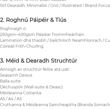
Stíl Dearaidh: Minimalist / Gnó / Illustrated / Brand-Focu
2. Roghnú Páipéir & Tiús
Roghnaigh ó:
250gsm–400gsm Páipéar Trommheáchain
Lamination dhá thaobh / bailchríoch Neamhlonrach / 
Cóireáil Frith-Churling
3. Méid & Dearadh Struchtúr
Aimsigh an struchtúr féilire atá uait:
Seasamh Deisce
Balla-suite
Déchuspóir (Wall-suite & Deasc)
Méideanna Coitianta:
A5 / A4 / A3
Cruthanna & Méideanna Saincheaptha (Branda Sonrach