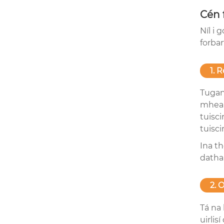
Cén 
Níl i 
forba
1. 
Tugan
mheai
tuisc
tuisc
Ina th
datha
2. 
Tá na 
uirlis