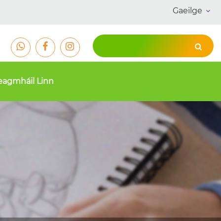
Gaeilge
eagmháil Linn