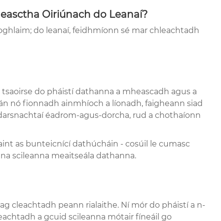
easctha Oiriúnach do Leanaí?
 fhoghlaim; do leanaí, feidhmíonn sé mar chleachtadh
n tsaoirse do pháistí dathanna a mheascadh agus a
acán nó fionnadh ainmhíoch a líonadh, faigheann siad
codarsnachtaí éadrom-agus-dorcha, rud a chothaíonn
haint as bunteicnící dathúcháin - cosúil le cumasc
lena scileanna meaitseála dathanna.
ag cleachtadh peann rialaithe. Ní mór do pháistí a n-
leachtadh a gcuid scileanna mótair fíneáil go