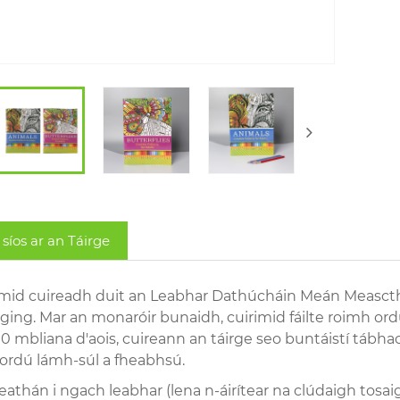
 síos ar an Táirge
mid cuireadh duit an Leabhar Dathúcháin Meán Measctha
ging. Mar an monaróir bunaidh, cuirimid fáilte roimh ord
10 mbliana d'aois, cuireann an táirge seo buntáistí tábh
rdú lámh-súl a fheabhsú.
leathán i ngach leabhar (lena n-áirítear na clúdaigh tosa