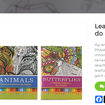
Le
do 
Ag ia
Pháis
mhonar
tarra
deart
leath
gach a
F