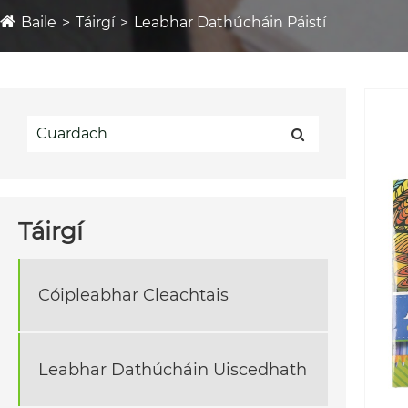
Baile
Táirgí
Leabhar Dathúcháin Páistí
Táirgí
Cóipleabhar Cleachtais
Leabhar Dathúcháin Uiscedhath