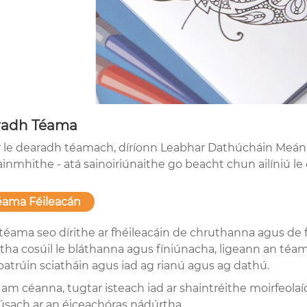
radh Téama
r le dearadh téamach, díríonn Leabhar Dathúcháin Meán 
ainmhithe - atá sainoiriúnaithe go beacht chun ailíniú l
Téama Féileacán
 téama seo dírithe ar fhéileacáin de chruthanna agus de
tha cosúil le bláthanna agus fíniúnacha, ligeann an téam
patrúin sciatháin agus iad ag rianú agus ag dathú.
 am céanna, tugtar isteach iad ar shaintréithe moirfeola
sach ar an éiceachóras nádúrtha.