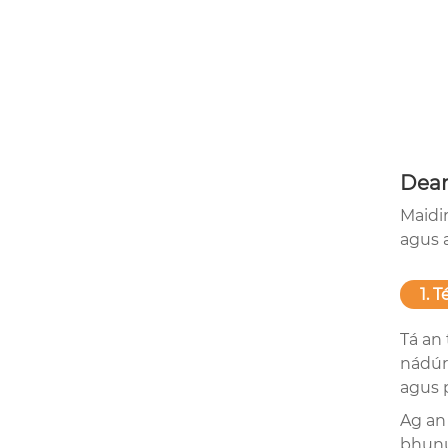
Dea
Maidi
agus 
1. 
Tá an
nádúr
agus 
Ag an
bhunú