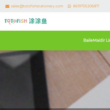
sales@totofishstationery.com
8619705206871
Baile
Maidir L