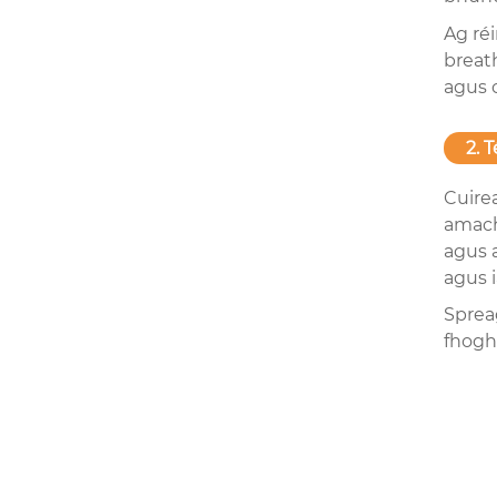
Ag ré
breat
agus 
2. 
Cuire
amach 
agus a
agus i
Sprea
fhogh