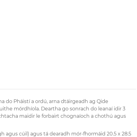
 do Pháistí a ordú, arna dtáirgeadh ag Qide
uithe mórdhíola. Deartha go sonrach do leanaí idir 3
achtacha maidir le forbairt chognaíoch a chothú agus
igh agus cúil) agus tá dearadh mór-fhormáid 20.5 x 28.5