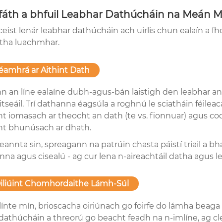
fáth a bhfuil Leabhar Dathúcháin na Meán M
gceist lenár leabhar dathúcháin ach uirlis chun ealaín a
rtha luachmhar.
Réamhrá ar Aithint Dath
n an líne ealaíne dubh-agus-bán laistigh den leabhar a
tseáil. Trí dathanna éagsúla a roghnú le sciatháin féile
int iomasach ar theocht an dath (te vs. fionnuar) agus 
int bhunúsach ar dhath.
eannta sin, spreagann na patrúin chasta páistí triail a b
nna agus cisealú - ag cur lena n-aireachtáil datha agus 
Oiliúint Chomhordaithe Lámh-Súl
línte mín, brioscacha oiriúnach go foirfe do lámha beaga 
í dathúcháin a threorú go beacht feadh na n-imlíne, ag c