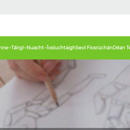
inne
Táirgí
Nuacht
Íosluchtaigh
Seol Fiosrúchán
Déan T