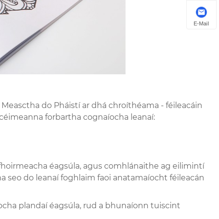
E-Mail
Measctha do Pháistí ar dhá chroíthéama - féileacáin
e céimeanna forbartha cognaíocha leanaí:
 fhoirmeacha éagsúla, agus comhlánaithe ag eilimintí
a seo do leanaí foghlaim faoi anatamaíocht féileacán
íocha plandaí éagsúla, rud a bhunaíonn tuiscint