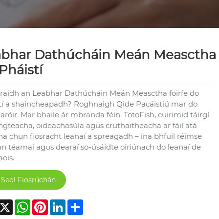
abhar Dathúcháin Meán Measctha
Pháistí
rraidh an Leabhar Dathúcháin Meán Measctha foirfe do
tí a shaincheapadh? Roghnaigh Qide Pacáistiú mar do
óir. Mar bhaile ár mbranda féin, TotoFish, cuirimid táirgí
ingteacha, oideachasúla agus cruthaitheacha ar fáil atá
ha chun fiosracht leanaí a spreagadh – ina bhfuil réimse
an téamaí agus dearaí so-úsáidte oiriúnach do leanaí de
ois.
Seol Fiosrúchán
acebook
X
WhatsApp
Pinterest
LinkedIn
Share