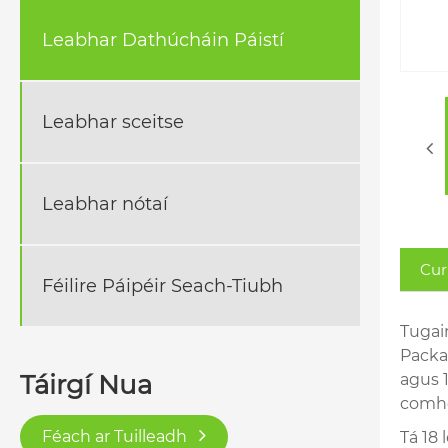
Leabhar Dathúcháin Páistí
Leabhar sceitse
Leabhar nótaí
Cur
Féilire Páipéir Seach-Tiubh
Tugai
Packa
Táirgí Nua
agus 
comho
Féach ar Tuilleadh
Tá 18 