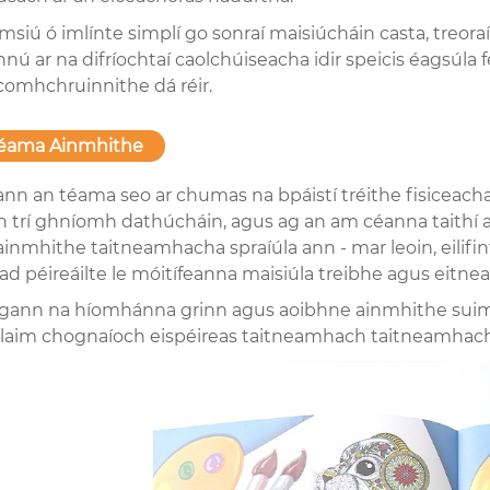
imsiú ó imlínte simplí go sonraí maisiúcháin casta, treo
hnú ar na difríochtaí caolchúiseacha idir speicis éagsúl
comhchruinnithe dá réir.
Téama Ainmhithe
ann an téama seo ar chumas na bpáistí tréithe fisiceach
trí ghníomh dathúcháin, agus ag an am céanna taithí a fh
inmhithe taitneamhacha spraíúla ann - mar leoin, eilifint
ad péireáilte le móitífeanna maisiúla treibhe agus eitne
gann na híomhánna grinn agus aoibhne ainmhithe suim 
laim chognaíoch eispéireas taitneamhach taitneamhach 