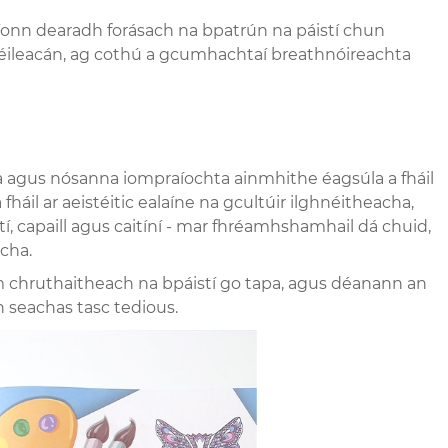
raíonn dearadh forásach na bpatrún na páistí chun
a féileacán, ag cothú a gcumhachtaí breathnóireachta
a agus nósanna iompraíochta ainmhithe éagsúla a fháil
áil ar aeistéitic ealaíne na gcultúir ilghnéitheacha,
í, capaill agus caitíní - mar fhréamhshamhail dá chuid,
acha.
chruthaitheach na bpáistí go tapa, agus déanann an
seachas tasc tedious.