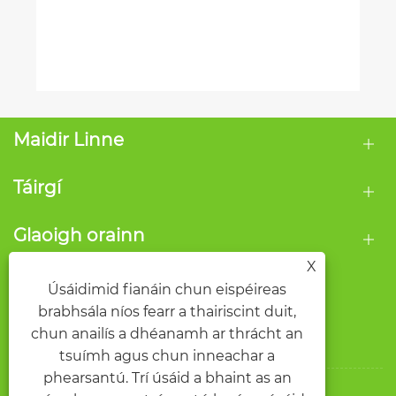
Maidir Linne
Táirgí
Glaoigh orainn
X
LEAN ORAINN
Úsáidimid fianáin chun eispéireas
brabhsála níos fearr a thairiscint duit,
chun anailís a dhéanamh ar thrácht an
tsuímh agus chun inneachar a
phearsantú. Trí úsáid a bhaint as an