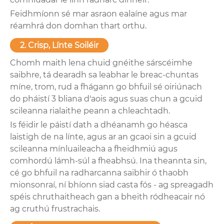
Feidhmíonn sé mar asraon ealaíne agus mar
réamhrá don domhan thart orthu.
2. Crisp, Línte Soiléir
Chomh maith lena chuid gnéithe sárscéimhe
saibhre, tá dearadh sa leabhar le breac-chuntas
míne, trom, rud a fhágann go bhfuil sé oiriúnach
do pháistí 3 bliana d'aois agus suas chun a gcuid
scileanna rialaithe peann a chleachtadh.
Is féidir le páistí dath a dhéanamh go héasca
laistigh de na línte, agus ar an gcaoi sin a gcuid
scileanna mínluaileacha a fheidhmiú agus
comhordú lámh-súl a fheabhsú. Ina theannta sin,
cé go bhfuil na radharcanna saibhir ó thaobh
mionsonraí, ní bhíonn siad casta fós - ag spreagadh
spéis chruthaitheach gan a bheith ródheacair nó
ag cruthú frustrachais.