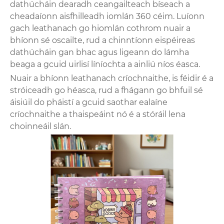
dathúcháin dearadh ceangailteach bíseach a
cheadaíonn aisfhilleadh iomlán 360 céim. Luíonn
gach leathanach go hiomlán cothrom nuair a
bhíonn sé oscailte, rud a chinntíonn eispéireas
dathúcháin gan bhac agus ligeann do lámha
beaga a gcuid uirlisí líníochta a ainliú níos éasca.
Nuair a bhíonn leathanach críochnaithe, is féidir é a
stróiceadh go héasca, rud a fhágann go bhfuil sé
áisiúil do pháistí a gcuid saothar ealaíne
críochnaithe a thaispeáint nó é a stóráil lena
choinneáil slán.