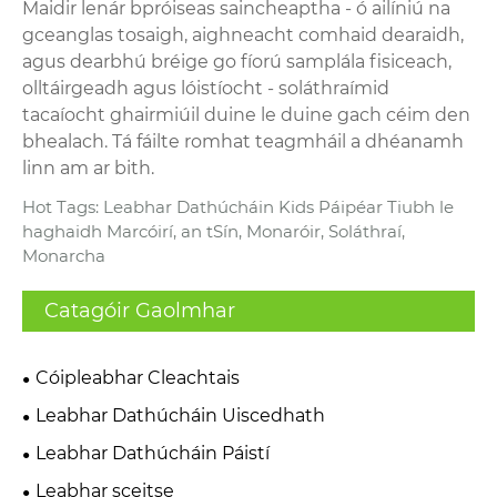
Maidir lenár bpróiseas saincheaptha - ó ailíniú na
gceanglas tosaigh, aighneacht comhaid dearaidh,
agus dearbhú bréige go fíorú samplála fisiceach,
olltáirgeadh agus lóistíocht - soláthraímid
tacaíocht ghairmiúil duine le duine gach céim den
bhealach. Tá fáilte romhat teagmháil a dhéanamh
linn am ar bith.
Hot Tags: Leabhar Dathúcháin Kids Páipéar Tiubh le
haghaidh Marcóirí, an tSín, Monaróir, Soláthraí,
Monarcha
Catagóir Gaolmhar
Cóipleabhar Cleachtais
Leabhar Dathúcháin Uiscedhath
Leabhar Dathúcháin Páistí
Leabhar sceitse