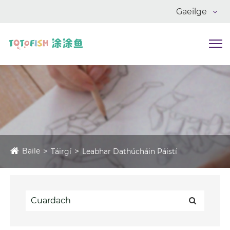
Gaeilge
Baile
Táirgí
Leabhar Dathúcháin Páistí