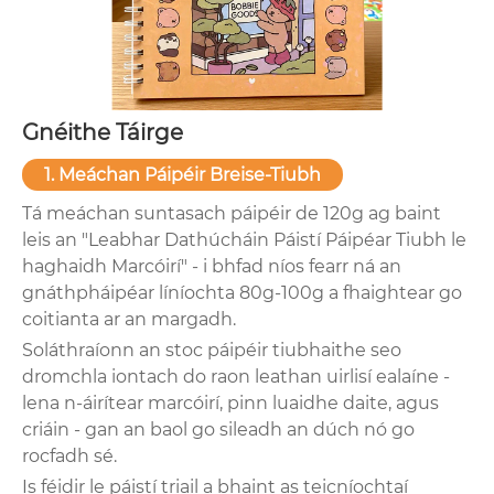
Gnéithe Táirge
1. Meáchan Páipéir Breise-Tiubh
Tá meáchan suntasach páipéir de 120g ag baint
leis an "Leabhar Dathúcháin Páistí Páipéar Tiubh le
haghaidh Marcóirí" - i bhfad níos fearr ná an
gnáthpháipéar líníochta 80g-100g a fhaightear go
coitianta ar an margadh.
Soláthraíonn an stoc páipéir tiubhaithe seo
dromchla iontach do raon leathan uirlisí ealaíne -
lena n-áirítear marcóirí, pinn luaidhe daite, agus
criáin - gan an baol go sileadh an dúch nó go
rocfadh sé.
Is féidir le páistí triail a bhaint as teicníochtaí