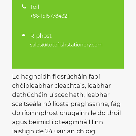
Teil

+86-15157784321
R-phost

sales@totofishstationery.com
Le haghaidh fiosrúcháin faoi
chóipleabhar cleachtais, leabhar
dathúcháin uiscedhath, leabhar
sceitseála nó liosta praghsanna, fág
do ríomhphost chugainn le do thoil
agus beimid i dteagmháil linn
laistigh de 24 uair an chloig.