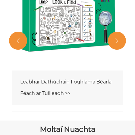


Moltaí Nuachta