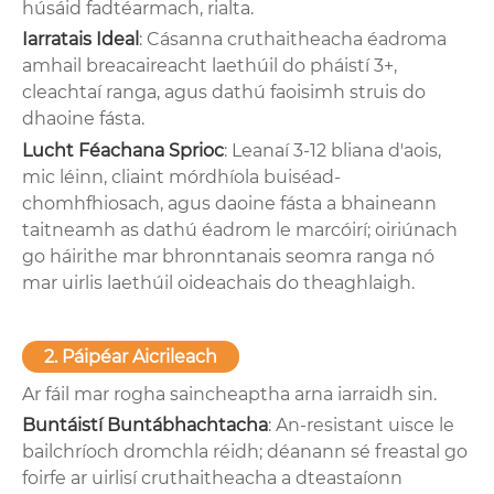
húsáid fadtéarmach, rialta.
Iarratais Ideal
: Cásanna cruthaitheacha éadroma
amhail breacaireacht laethúil do pháistí 3+,
cleachtaí ranga, agus dathú faoisimh struis do
dhaoine fásta.
Lucht Féachana Sprioc
: Leanaí 3-12 bliana d'aois,
mic léinn, cliaint mórdhíola buiséad-
chomhfhiosach, agus daoine fásta a bhaineann
taitneamh as dathú éadrom le marcóirí; oiriúnach
go háirithe mar bhronntanais seomra ranga nó
mar uirlis laethúil oideachais do theaghlaigh.
2. Páipéar Aicrileach
Ar fáil mar rogha saincheaptha arna iarraidh sin.
Buntáistí Buntábhachtacha
: An-resistant uisce le
bailchríoch dromchla réidh; déanann sé freastal go
foirfe ar uirlisí cruthaitheacha a dteastaíonn