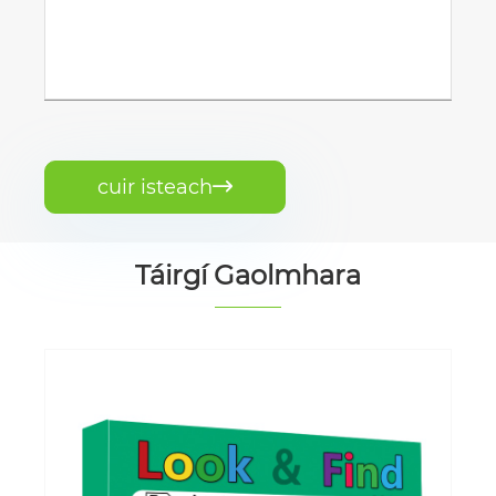
cuir isteach

Táirgí Gaolmhara
Leabhar Dathúcháin Téama
Cruthaitheach Páistí
Féach ar Tuilleadh >>