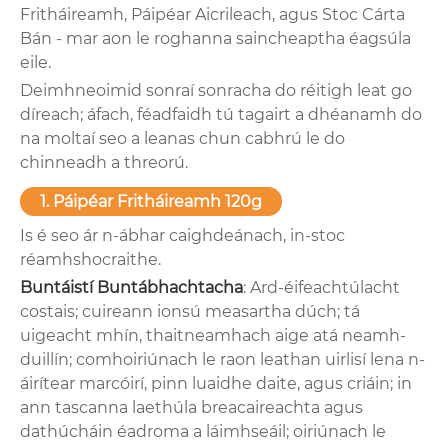
Fritháireamh, Páipéar Aicrileach, agus Stoc Cárta
Bán - mar aon le roghanna saincheaptha éagsúla
eile.
Deimhneoimid sonraí sonracha do réitigh leat go
díreach; áfach, féadfaidh tú tagairt a dhéanamh do
na moltaí seo a leanas chun cabhrú le do
chinneadh a threorú.
1. Páipéar Fritháireamh 120g
Is é seo ár n-ábhar caighdeánach, in-stoc
réamhshocraithe.
Buntáistí Buntábhachtacha
: Ard-éifeachtúlacht
costais; cuireann ionsú measartha dúch; tá
uigeacht mhín, thaitneamhach aige atá neamh-
duillín; comhoiriúnach le raon leathan uirlisí lena n-
áirítear marcóirí, pinn luaidhe daite, agus criáin; in
ann tascanna laethúla breacaireachta agus
dathúcháin éadroma a láimhseáil; oiriúnach le