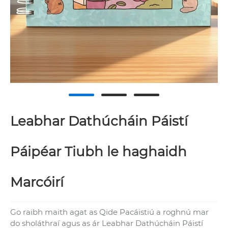
Leabhar Dathúcháin Páistí
Páipéar Tiubh le haghaidh
Marcóirí
Go raibh maith agat as Qide Pacáistiú a roghnú mar
do sholáthraí agus as ár Leabhar Dathúcháin Páistí