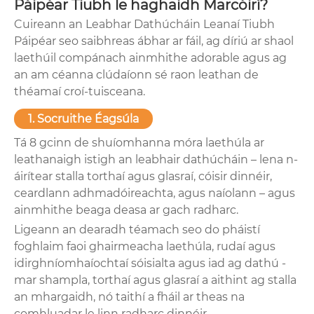
Páipéar Tiubh le haghaidh Marcóirí?
Cuireann an Leabhar Dathúcháin Leanaí Tiubh
Páipéar seo saibhreas ábhar ar fáil, ag díriú ar shaol
laethúil compánach ainmhithe adorable agus ag
an am céanna clúdaíonn sé raon leathan de
théamaí croí-tuisceana.
1. Socruithe Éagsúla
Tá 8 gcinn de shuíomhanna móra laethúla ar
leathanaigh istigh an leabhair dathúcháin – lena n-
áirítear stalla torthaí agus glasraí, cóisir dinnéir,
ceardlann adhmadóireachta, agus naíolann – agus
ainmhithe beaga deasa ar gach radharc.
Ligeann an dearadh téamach seo do pháistí
foghlaim faoi ghairmeacha laethúla, rudaí agus
idirghníomhaíochtaí sóisialta agus iad ag dathú -
mar shampla, torthaí agus glasraí a aithint ag stalla
an mhargaidh, nó taithí a fháil ar theas na
comhluadar le linn radharc dinnéir.