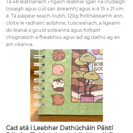
Tá 48 leathanach i ngach leabhar (gan na clúdaigh
tosaigh agus cúil san áireamh) agus is é 15 x 21 cm
é. Tá páipéar seach-tiubh, 120g fhritháireamh ann,
clóite le radhairc aoibhne, tuisceanach, a ligeann
do leanaí a gcuid scileanna agus forbairt
chognaíoch a fheabhsú agus iad ag dathú ag an
am céanna.
Cad atá i Leabhar Dathúcháin Páistí