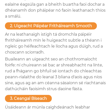
ealaíne éagsúla gan a bheith buartha faoi dochar a
dhéanamh don pháipéar nó faoin leathanach thíos
a smálú.
2. Uigeacht Páipéar Fritháireamh Smooth
Ar na leathanaigh istigh tá dromchla páipéir
fhritháireamh mín le huigeacht subtle a théann i
ngleic go héifeachtach le líocha agus dúigh, rud a
choscann sciorradh.
Buaileann an uigeacht seo an chothromaíocht
foirfe: ní chuireann sé bac ar shreabhacht na línte,
rud a fhágann go bhfuil sé iontach do chleachtas
peann-rialaithe do leanaí 3 bliana d'aois agus níos
sine, agus ag an am céanna sásaíonn sé riachtanais
dathúcháin faoisimh strus daoine fásta.
3. Ceangal Bíseach
Úsáideann ár múnla caighdeánach leabhar