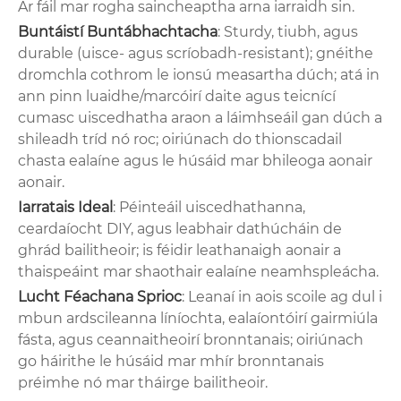
Ar fáil mar rogha saincheaptha arna iarraidh sin.
Buntáistí Buntábhachtacha
: Sturdy, tiubh, agus
durable (uisce- agus scríobadh-resistant); gnéithe
dromchla cothrom le ionsú measartha dúch; atá in
ann pinn luaidhe/marcóirí daite agus teicnící
cumasc uiscedhatha araon a láimhseáil gan dúch a
shileadh tríd nó roc; oiriúnach do thionscadail
chasta ealaíne agus le húsáid mar bhileoga aonair
aonair.
Iarratais Ideal
: Péinteáil uiscedhathanna,
ceardaíocht DIY, agus leabhair dathúcháin de
ghrád bailitheoir; is féidir leathanaigh aonair a
thaispeáint mar shaothair ealaíne neamhspleácha.
Lucht Féachana Sprioc
: Leanaí in aois scoile ag dul i
mbun ardscileanna líníochta, ealaíontóirí gairmiúla
fásta, agus ceannaitheoirí bronntanais; oiriúnach
go háirithe le húsáid mar mhír bronntanais
préimhe nó mar tháirge bailitheoir.