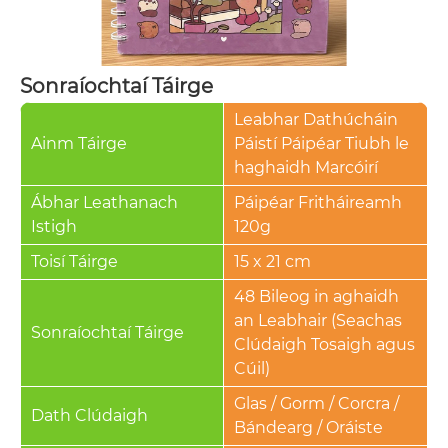
Sonraíochtaí Táirge
Leabhar Dathúcháin
Ainm Táirge
Páistí Páipéar Tiubh le
haghaidh Marcóirí
Ábhar Leathanach
Páipéar Fritháireamh
Istigh
120g
Toisí Táirge
15 x 21 cm
48 Bileog in aghaidh
an Leabhair (Seachas
Sonraíochtaí Táirge
Clúdaigh Tosaigh agus
Cúil)
Glas / Gorm / Corcra /
Dath Clúdaigh
Bándearg / Oráiste