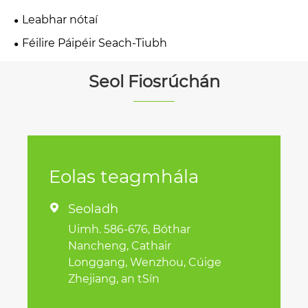
Leabhar nótaí
Féilire Páipéir Seach-Tiubh
Seol Fiosrúchán
Eolas teagmhála
Seoladh

Uimh. 586-676, Bóthar
Nancheng, Cathair
Longgang, Wenzhou, Cúige
Zhejiang, an tSín