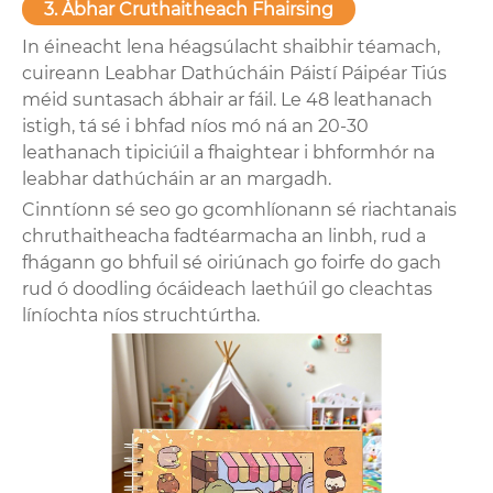
3. Ábhar Cruthaitheach Fhairsing
In éineacht lena héagsúlacht shaibhir téamach,
cuireann Leabhar Dathúcháin Páistí Páipéar Tiús
méid suntasach ábhair ar fáil. Le 48 leathanach
istigh, tá sé i bhfad níos mó ná an 20-30
leathanach tipiciúil a fhaightear i bhformhór na
leabhar dathúcháin ar an margadh.
Cinntíonn sé seo go gcomhlíonann sé riachtanais
chruthaitheacha fadtéarmacha an linbh, rud a
fhágann go bhfuil sé oiriúnach go foirfe do gach
rud ó doodling ócáideach laethúil go cleachtas
líníochta níos struchtúrtha.