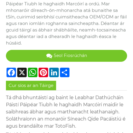
Páipéar Tiubh le haghaidh Marcóirí a ordú. Mar
mhonaróir díreach-ón-mhonarcha atá bunaithe sa
tSín, cuirimid seirbhísí cuimsitheacha OEM/ODM ar fáil
agus raon iomlán roghanna saincheaptha. Déantar ár
gcuid táirgí as ábhair shábháilte, neamh-tocsaineacha
agus déantar iad a dhearadh le haghaidh éasca le
húsáid.
Seol Fiosrúchán
Facebook
X
WhatsApp
Pinterest
LinkedIn
Share
Cur síos ar an Táirge
Tá dhá bhuntáistí ag baint le Leabhar Dathúcháin
Páistí Páipéar Tiubh le haghaidh Marcóirí maidir le
saibhreas ábhar agus marthanacht leathanaigh.
Soláthraíonn an monaróir Síneach Qide Pacáistiú é
agus brandáilte mar TotoFish.