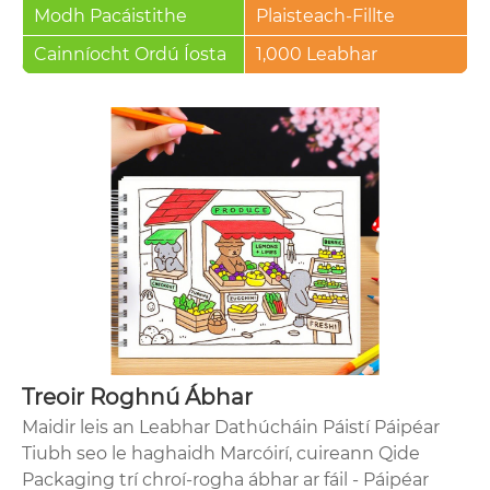
Modh Pacáistithe
Plaisteach-Fillte
Cainníocht Ordú Íosta
1,000 Leabhar
Treoir Roghnú Ábhar
Maidir leis an Leabhar Dathúcháin Páistí Páipéar
Tiubh seo le haghaidh Marcóirí, cuireann Qide
Packaging trí chroí-rogha ábhar ar fáil - Páipéar