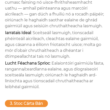
cumasc fairsing nó uisce-fhrithsheasmhacht
uathu — amhail péinteanna agus marcóirí
aicrileach — gan dúch a fhuiliú nó a rocadh páipéir;
oiriúnach le haghaidh saothar ealaíne de ghrád
gairmiúil agus seisiúin chruthaitheacha lasmuigh.
Iarratais Ideal
: Sceitseáil lasmuigh, tionscadail
phéinteáil aicrileach, cleachtas ealaíne gairmiúil,
agus cásanna a éilíonn friotaíocht uisce; molta go
mór d’obair chruthaitheach a dhéantar i
dtimpeallachtaí tais nó lasmuigh.
Lucht Féachana Sprioc
: Ealaíontóirí gairmiúla fásta,
ranganna/ceardlanna ealaíne, agus díograiseoirí
sceitseála lasmuigh; oiriúnach le haghaidh ard-
líníochta agus tionscadail chruthaitheacha ar
leibhéal gairmiúil.
3. Stoc Cárta Bán